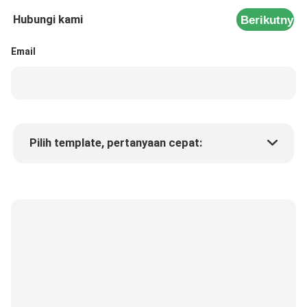
Hubungi kami
Berikutnya
Email
Pilih template, pertanyaan cepat:
Harga produk
Min.order quantity
Minta sampel
Keterangan lebih lanjut