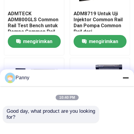
ADMTECK
ADM8719 Untuk Uji
Tur Pabrik
ADM800GLS Common
Injektor Common Rail
Rail Test Bench untuk
Dan Pompa Common
Pompa Common Rail
Rail dari
Kontrol kualitas
Tekanan Tinggi
BOSCH/DENSO/DLEPHI/S
mengirimkan
mengirimkan
18,5KW,2000Bar
permintaan
permintaan
Hubungi kami
Berita
Panny
kasus
10:40 PM
Good day, what product are you looking 
Permintaan Penawaran
for?
ADM8719,
ADM8719, Common
Compressor Cooling
Rail Test
BOSCH Common Rail
Bench,18.5KW (25HP),
Common Rail Test Equipment