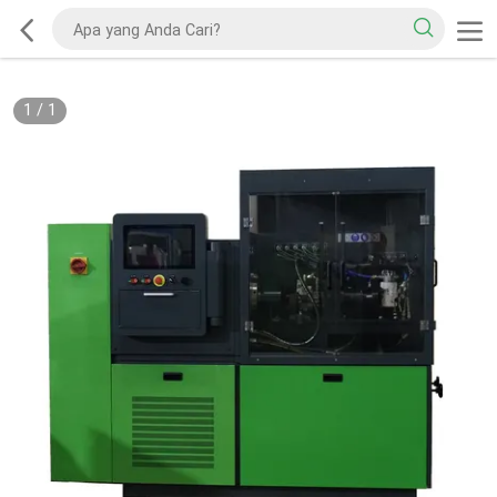
1
/
1