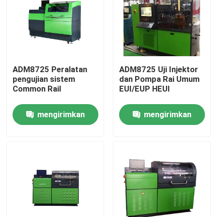
ADM8725 Peralatan
ADM8725 Uji Injektor
pengujian sistem
dan Pompa Rai Umum
Common Rail
EUI/EUP HEUI
mengirimkan
mengirimkan
permintaan
permintaan
Rumah
Produk
Tentang kami