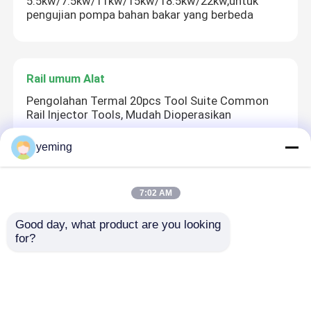
5.5kw/7.5kw/11kw/15kw/18.5kw/22kw,untuk
pengujian pompa bahan bakar yang berbeda
Rail umum Alat
Pengolahan Termal 20pcs Tool Suite Common
Rail Injector Tools, Mudah Dioperasikan
yeming
Umum rel Valve
7:02 AM
Tipe T Klep Pengiriman Bahan Bakar VE Bagian
Pompa 131110 - 0320 / 090140 - 2551
Good day, what product are you looking 
for?
Rail umum Kit Injector Repair
High Precision DENSO Common Rail Injector