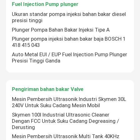
Fuel Injection Pump plunger
Ukuran standar pompa injeksi bahan bakar diesel
Umum rel Valve
presisi tinggi
Plunger Pompa Bahan Bakar Injeksi Tipe A
Rail umum Kit Injector Repair
Plunger pompa injeksi bahan bakar baja BOSCH 1
418 415 043
Auto Metal EUI / EUP Fuel Injection Pump Plunger
Fuel Injection Pump plunger
Presisi Tinggi Ganda
Pengiriman bahan bakar Valve
Pengiriman bahan bakar Valve
Fuel Injector Nozzle
Mesin Pembersih Ultrasonik Industri Skymen 30L
240V Untuk Suku Cadang Mesin Mobil
Skymen 100l Industrial Ultrasonic Cleaner
Dengan FCC Untuk Suku Cadang Degreasing /
Derusting
Mesin Pembersih Ultrasonik Multi Tank 40KHz