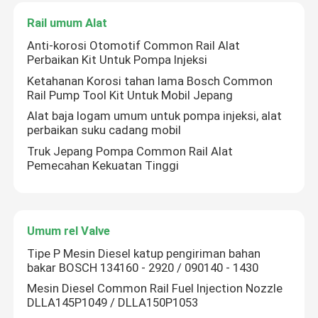
Rail umum Alat
Tur Pabrik
Anti-korosi Otomotif Common Rail Alat
Perbaikan Kit Untuk Pompa Injeksi
Ketahanan Korosi tahan lama Bosch Common
Kontrol kualitas
Rail Pump Tool Kit Untuk Mobil Jepang
Alat baja logam umum untuk pompa injeksi, alat
perbaikan suku cadang mobil
Hubungi kami
Truk Jepang Pompa Common Rail Alat
Pemecahan Kekuatan Tinggi
Berita
kasus
Umum rel Valve
Tipe P Mesin Diesel katup pengiriman bahan
Permintaan Penawaran
bakar BOSCH 134160 - 2920 / 090140 - 1430
Mesin Diesel Common Rail Fuel Injection Nozzle
DLLA145P1049 / DLLA150P1053
Common Rail Test Equipment