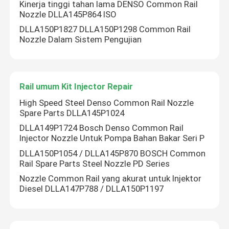
Kinerja tinggi tahan lama DENSO Common Rail
Nozzle DLLA145P864 ISO
Common Rail Injector Test Bench
DLLA150P1827 DLLA150P1298 Common Rail
Nozzle Dalam Sistem Pengujian
Common Rail Pump Test Bench
Rail umum Kit Injector Repair
Fuel Pump Test Bench
High Speed Steel Denso Common Rail Nozzle
Spare Parts DLLA145P1024
Diesel Injector Shims
DLLA149P1724 Bosch Denso Common Rail
Injector Nozzle Untuk Pompa Bahan Bakar Seri P
DLLA150P1054 / DLLA145P870 BOSCH Common
Common Rail Injector Tools
Rail Spare Parts Steel Nozzle PD Series
Nozzle Common Rail yang akurat untuk Injektor
Rail Nozzle umum
Diesel DLLA147P788 / DLLA150P1197
Rail umum Alat