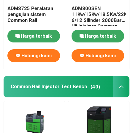
ADM8725 Peralatan
ADM800SEN
Umum rel Valve
pengujian sistem
11Kw/15Kw/18.5Kw/22Kw
Common Rail
6/12 Silinder 2000Bar
Uji Injektor Common
Rail Dan Pompa
Rail umum Kit Injector Repair
Harga terbaik
Harga terbaik
Common Rail Dan
Pompa Bahan Bakar
Fuel Injection Pump plunger
Hubungi kami
Hubungi kami
Pengiriman bahan bakar Valve
Common Rail Injector Test Bench
(40)
Fuel Injector Nozzle