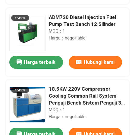
ADM720 Diesel Injection Fuel
Pump Test Bench 12 Silinder
MOQ：1
Harga：negotiable
Harga terbaik
Hubungi kami
18.5KW 220V Compressor
Rumah
Cooling Common Rail System
Penguji Bench Sistem Penguji 3
Fase
MOQ：1
Produk
Harga：negotiable
Tentang kami
Harga terbaik
Hubungi kami