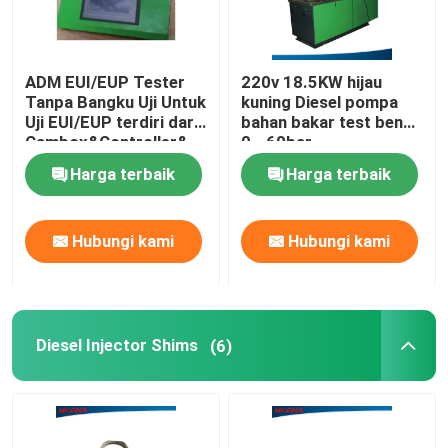
ADM EUI/EUP Tester
220v 18.5KW hijau
Tanpa Bangku Uji Untuk
kuning Diesel pompa
Uji EUI/EUP terdiri dari
bahan bakar test bench
Cambox&Controller&
0 - 60bar
Aksesoris Spesifik
Harga terbaik
Harga terbaik
Hubungi kami
Hubungi kami
Diesel Injector Shims
(6)