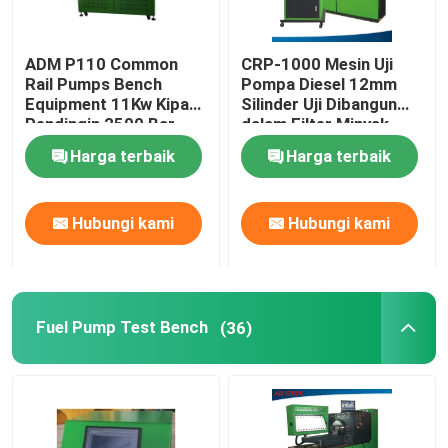
ADM P110 Common
CRP-1000 Mesin Uji
Rail Pumps Bench
Pompa Diesel 12mm
Equipment 11Kw Kipas
Silinder Uji Dibangun
Pendingin 2500 Bar
dalam Filter Minyak
Disesuaikan
Harga terbaik
Harga terbaik
Hubungi kami
Hubungi kami
Fuel Pump Test Bench
(36)