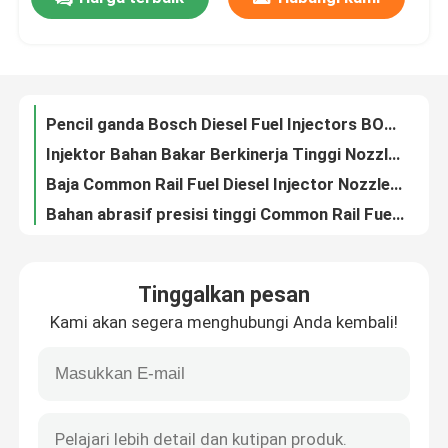
P Series Diesel Injector Nozzle BOSCH 0 433 171 159 DLLA 134 P180 CE
Pencil ganda Bosch Diesel Fuel Injectors BOSCH 27336 / 26964 / 27836 / 26632
Tur Pabrik
Injektor Bahan Bakar Berkinerja Tinggi Nozzle, Nozzle Injeksi Bahan Bakar 0 433 171 159 DLLA136S1000
Baja Common Rail Fuel Diesel Injector Nozzles suku cadang 093400-1360 Seri S
Bahan abrasif presisi tinggi Common Rail Fuel Injector Nozzle S Series 0 433 270 157
Kontrol kualitas
Nozzle Injektor Bahan Bakar SD Berkinerja Tinggi Untuk Bus Penumpang DN OSD 126 / DLLA124S1001
DLLA136S1000 DNOSD136 Nozzles Injektor Bahan Bakar Baja Untuk Truk, Traktor
Hubungi kami
Bagian Otomotif Injektor Bahan Bakar Nozzle T Series 0 433 300 294 / DL 110 T 1167
Injektor bahan bakar baja presisi tinggi Common Rail Nozzle DL 130 T 1215 0 433 300 334 Seri T
Berita
Mesin Diesel BOSCH Common Rail Nozzle DLLA150P927 / DLLA150P1803
Tinggalkan pesan
High Precision Common Rail Diesel Fuel Nozzle Dalam Sistem Bahan Bakar DLLA150P1666 OEM
kasus
Kami akan segera menghubungi Anda kembali!
DLLA150P835 / DLLA150P1622 BOSCH Common Rail Fuel Injector Nozzle Seri S
Nozzle Common Rail yang akurat untuk Injektor Diesel DLLA147P788 / DLLA150P1197
Permintaan Penawaran
DLLA150P1827 DLLA150P1298 Common Rail Nozzle Dalam Sistem Pengujian
DLLA150P1054 / DLLA145P870 BOSCH Common Rail Spare Parts Steel Nozzle PD Series
Common Rail Test Equipment