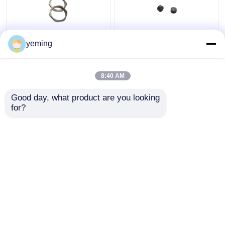
yeming
Diesel Injector Presisi
Diesel Injector Shims
Shims
Adjustable
8:40 AM
Harga terbaik
Harga terbaik
Good day, what product are you looking 
for?
Hubungi kami
Hubungi kami
Lihat Lebih
Rumah
Tentang kita
Hubungi kami
Desktop Site
Sitemap
Privacy Policy