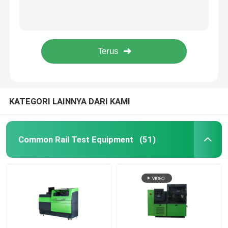
Kinerja tinggi tahan lama DENSO Common Rail Nozzle DLLA145P864 ISO
Mesin Diesel Common Rail Fuel Injection Nozzle DLLA145P1049 / DLLA150P1053
Common Rail Injector Test Bench
DLLA149P1724 Bosch Denso Common Rail Injector Nozzle Untuk Pompa Bahan Bakar Seri P
High Speed Steel Denso Common Rail Nozzle Spare Parts DLLA145P1024
Common Rail Pump Test Bench
Pengolahan Suhu Hitam Valve Common Rail Untuk Bagian Otomotif / Mesin Diesel
Fuel Pump Test Bench
KATEGORI LAINNYA DARI KAMI
Diesel Injector Shims
Common Rail Test Equipment
(51)
Common Rail Injector Tools
Rail Nozzle umum
Rail umum Alat