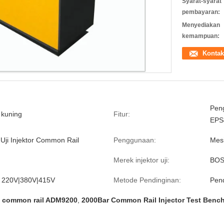
Syarat-syarat
pembayaran:
Menyediakan
kemampuan:
Kontak
Peng
 kuning
Fitur:
EPS
 Uji Injektor Common Rail
Penggunaan:
Mesi
Merek injektor uji:
BOS
 220V|380V|415V
Metode Pendinginan:
Pend
i common rail ADM9200
,
2000Bar Common Rail Injector Test Benc