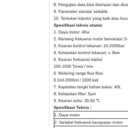
8. Pengujian data bisa disimpan dan dice
9. Parameter standar settable
10. Tentukan injector yang baik atau bur
Spesifikasi teknis utama:
1. Daya motor: 4Kw
2. Rentang frekuensi motor bervariasi: 
3. Kisaran kontrol tekanan: 10-2000bar
4. Ketepatan kontrol tekanan: ± 3bar
5. Kisaran frekuensi injeksi:
100-1500 Times / min
6. Metering range flow flow:
0.1ml-2000ml / 1000 kali
7. Kapasitas tangki bahan bakar: 40L
8. Ketepatan filter: 5μm
9. Kisaran suhu: 30-50 ℃
Spesifikasi Teknis
:
1. Daya motor
2. Variabel frekuensi kecepatan motor