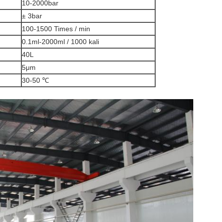
10-2000bar
± 3bar
100-1500 Times / min
0.1ml-2000ml / 1000 kali
40L
5μm
30-50 ℃