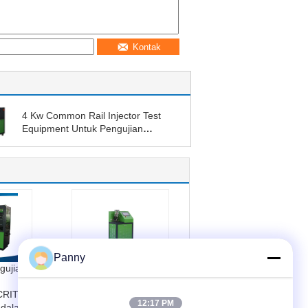
Kontak
4 Kw Common Rail Injector Test
Equipment Untuk Pengujian
Kebocoran / Volume Arus
Panny
gujian
Profesional dan
Precision Common
 CRITB-
Rail Injector Test
12:17 PM
ndalan
Bench