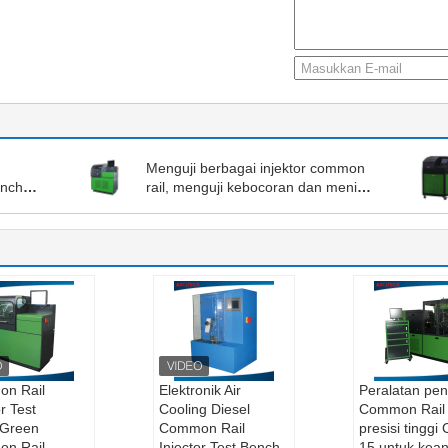
Menguji berbagai injektor common
ench,
rail, menguji kebocoran dan menilai
l
status, flow meter
n Rail
Elektronik Air
Peralatan pen
or Test
Cooling Diesel
Common Rail
Green
Common Rail
presisi tinggi
n Rail
Injector Test Bench
15 untuk kea