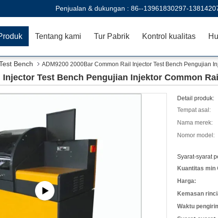
Penjualan & dukungan :
86--13961830297-1381420
Produk
Tentang kami
Tur Pabrik
Kontrol kualitas
Hu
Test Bench
ADM9200 2000Bar Common Rail Injector Test Bench Pengujian In
njector Test Bench Pengujian Injektor Common Rai
Detail produk:
Tempat asal:
Nama merek:
Nomor model:
Syarat-syarat 
Kuantitas min 
Harga:
Kemasan rinci
Waktu pengiri