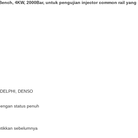
ench, 4KW, 2000Bar, untuk pengujian injector common rail yang 
H, DELPHI, DENSO
 dengan status penuh
untikkan sebelumnya