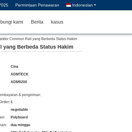
7025
Permintaan Penawaran
Indonesian
bungi kami
Berita
kasus
jektor Common Rail yang Berbeda Status Hakim
l yang Berbeda Status Hakim
Cina
ADMTECK
ADM9200
pembayaran & pengiriman:
Order:
1
negotiable
an:
Polyboard
man:
dua minggu