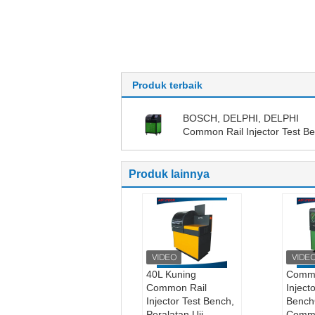
Produk terbaik
BOSCH, DELPHI, DELPHI
Common Rail Injector Test B
untuk pengujian Common Rai
Injectors yang berbeda
Produk lainnya
40L Kuning
Commo
Common Rail
Inject
Injector Test Bench,
Bench
Peralatan Uji
Commo