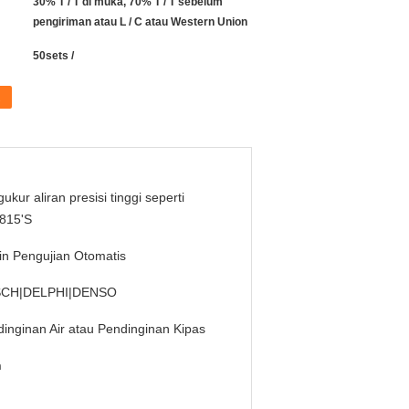
30% T / T di muka, 70% T / T sebelum
pengiriman atau L / C atau Western Union
50sets /
ukur aliran presisi tinggi seperti
815'S
n Pengujian Otomatis
CH|DELPHI|DENSO
inginan Air atau Pendinginan Kipas
h