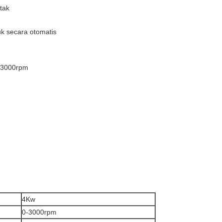
tak
uk secara otomatis
0-3000rpm
4Kw
0-3000rpm