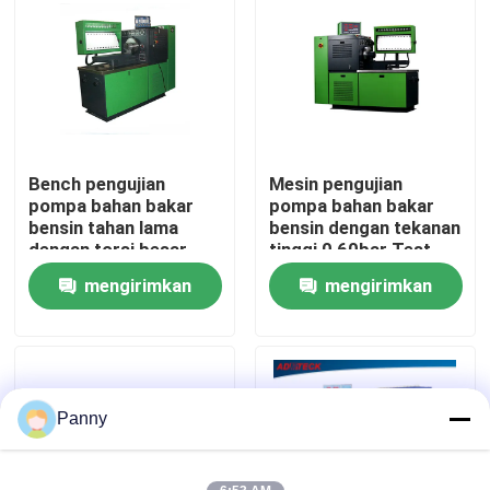
Tur Pabrik
Kontrol kualitas
Bench pengujian
Mesin pengujian
Hubungi kami
pompa bahan bakar
pompa bahan bakar
bensin tahan lama
bensin dengan tekanan
dengan torsi besar
tinggi 0 60bar Test
Berita
dan daya 11kW
medium Ready
mengirimkan
mengirimkan
permintaan
permintaan
kasus
Permintaan Penawaran
Panny
Common Rail Test Equipment