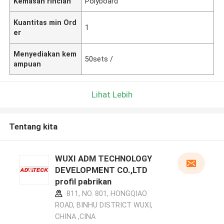
Kemasan rincian
Polyboard
Kuantitas min Ord
1
er
Menyediakan kem
50sets /
ampuan
Lihat Lebih
Tentang kita
WUXI ADM TECHNOLOGY
DEVELOPMENT CO.,LTD
profil pabrikan
811, NO. 801, HONGQIAO
ROAD, BINHU DISTRICT WUXI,
CHINA ,CINA