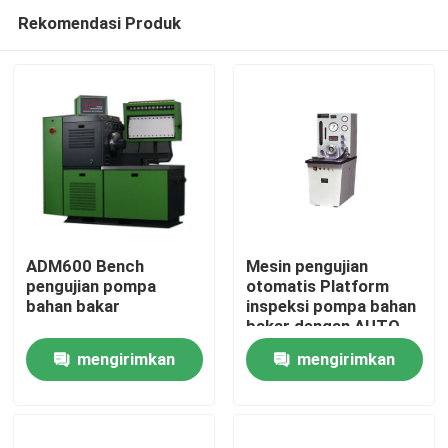
Rekomendasi Produk
ADM600 Bench
Mesin pengujian
pengujian pompa
otomatis Platform
bahan bakar
inspeksi pompa bahan
Rumah
bakar dengan AUTO
CONTROL MODE
mengirimkan
mengirimkan
CONTROL MANUAL
Produk
permintaan
permintaan
Tentang kami