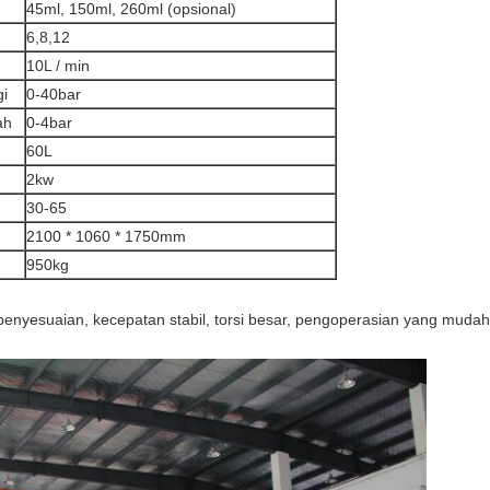
45ml, 150ml, 260ml (opsional)
6,8,12
10L / min
gi
0-40bar
ah
0-4bar
60L
2kw
30-65
2100 * 1060 * 1750mm
950kg
nyesuaian, kecepatan stabil, torsi besar, pengoperasian yang muda