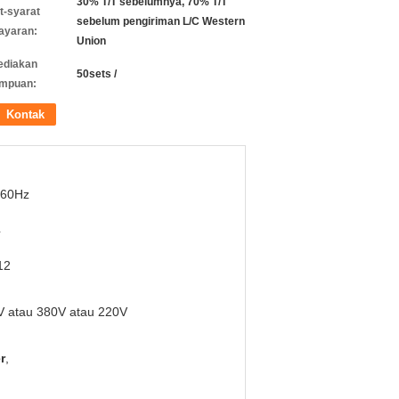
30% T/T sebelumnya, 70% T/T
t-syarat
sebelum pengiriman L/C Western
ayaran:
Union
ediakan
50sets /
mpuan:
Kontak
 60Hz
4
12
V atau 380V atau 220V
r
,