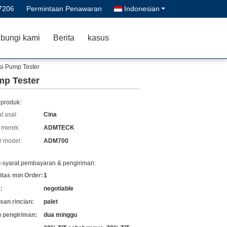
7206
Permintaan Penawaran
Indonesian
bungi kami
Berita
kasus
si Pump Tester
mp Tester
 produk:
t asal:
Cina
merek:
ADMTECK
 model:
ADM700
t-syarat pembayaran & pengiriman:
itas min Order:
1
:
negotiable
an rincian:
palet
 pengiriman:
dua minggu