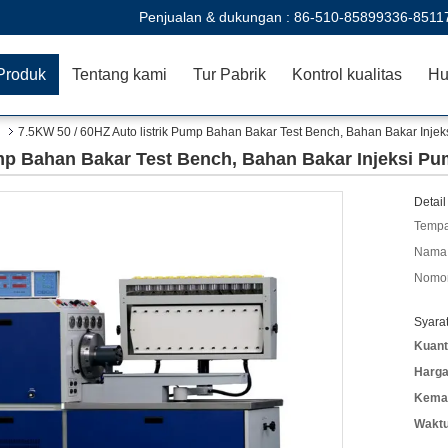
Penjualan & dukungan :
86-510-85899336-8511
Produk
Tentang kami
Tur Pabrik
Kontrol kualitas
Hu
7.5KW 50 / 60HZ Auto listrik Pump Bahan Bakar Test Bench, Bahan Bakar Injek
ump Bahan Bakar Test Bench, Bahan Bakar Injeksi Pu
Detail
Tempa
Nama 
Nomor
Syara
Kuant
Harga
Kemas
Waktu