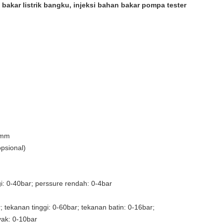
bakar listrik bangku, injeksi bahan bakar pompa tester
0mm
psional)
: 0-40bar; perssure rendah: 0-4bar
tekanan tinggi: 0-60bar; tekanan batin: 0-16bar;
ak: 0-10bar