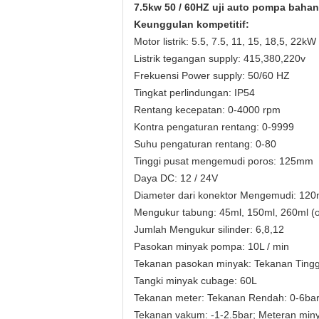
7.5kw 50 / 60HZ uji auto pompa bahan 
Keunggulan kompetitif:
Motor listrik: 5.5, 7.5, 11, 15, 18,5, 22kW
Listrik tegangan supply: 415,380,220v
Frekuensi Power supply: 50/60 HZ
Tingkat perlindungan: IP54
Rentang kecepatan: 0-4000 rpm
Kontra pengaturan rentang: 0-9999
Suhu pengaturan rentang: 0-80
Tinggi pusat mengemudi poros: 125mm
Daya DC: 12 / 24V
Diameter dari konektor Mengemudi: 12
Mengukur tabung: 45ml, 150ml, 260ml (o
Jumlah Mengukur silinder: 6,8,12
Pasokan minyak pompa: 10L / min
Tekanan pasokan minyak: Tekanan Tinggi
Tangki minyak cubage: 60L
Tekanan meter: Tekanan Rendah: 0-6bar; 
Tekanan vakum: -1-2.5bar;
Meteran miny