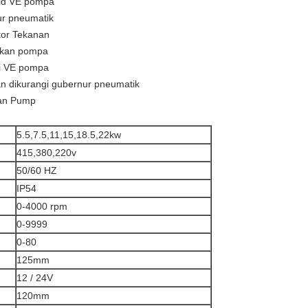
oid VE pompa
ur pneumatik
tor Tekanan
sikan pompa
ri VE pompa
an dikurangi gubernur pneumatik
lan Pump
5.5,7.5,11,15,18.5,22kw
415,380,220v
50/60 HZ
IP54
0-4000 rpm
0-9999
0-80
125mm
12 / 24V
120mm