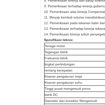
8. Pemeriksaan kinerja dari katup solen
9. Pemeriksaan terhadap kinerja gubern
10. Pemeriksaan atas kinerja Compensa
11. Minyak kembali volume mendistribu
12. Pemeriksaan pada tekanan batin da
13. Pemeriksaan terhadap kinerja tekan
14. Pemeriksaan kinerja tubuh penyege
Spesifikasi teknis:
Tenaga motor
Tegangan listrik
Frekuensi listrik
tingkat perlindungan
rentang kecepatan
Kisaran pengaturan meja
Kisaran pengaturan suhu
Tinggi pusat mengemudi poros
listrik DC
Diameter dari konektor Mengemudi